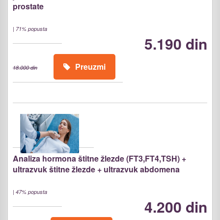
prostate
|
71% popusta
5.190 din
Preuzmi
18.000 din
Analiza hormona štitne žlezde (FT3,FT4,TSH) +
ultrazvuk štitne žlezde + ultrazvuk abdomena
|
47% popusta
4.200 din