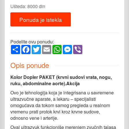
Ušteda: 8000 din
Ponuda je istekla
Podelite ovu ponudu:
Share
Facebook
Twitter
Email
WhatsApp
Messenger
Viber
Opis ponude
Kolor Dopler PAKET (krvni sudovi vrata, nogu,
ruku, abdominalne aorte).Akcija
Ovo je tehnologija koja je integrisana u savremene
ultrazvučne aparate, a lekaru – specijalisti
omogućava da tokom samog pregleda u realnom
vremenu prati protok krvi kroz krvne sudove,
odnosno vene i arterije.
Ovaj ultrazvuk funkcioniše merenjem zvučnih talasa