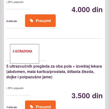
|
20% popusta
4.000 din
Preuzmi
5.000 din
5 ultrazvučnih pregleda za oba pola + izveštaj lekara
(abdomen, mala karlica/prostata, štitasta žlezda,
dojke i potpazušne jame)
|
50% popusta
3.500 din
Preuzmi
7.000 din