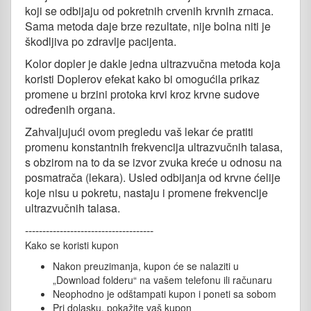
koji se odbijaju od pokretnih crvenih krvnih zrnaca.
Sama metoda daje brze rezultate, nije bolna niti je
škodljiva po zdravlje pacijenta.
Kolor dopler je dakle jedna ultrazvučna metoda koja
koristi Doplerov efekat kako bi omogućila prikaz
promene u brzini protoka krvi kroz krvne sudove
određenih organa.
Zahvaljujući ovom pregledu vaš lekar će pratiti
promenu konstantnih frekvencija ultrazvučnih talasa,
s obzirom na to da se izvor zvuka kreće u odnosu na
posmatrača (lekara). Usled odbijanja od krvne ćelije
koje nisu u pokretu, nastaju i promene frekvencije
ultrazvučnih talasa.
-------------------------------------
Kako se koristi kupon
Nakon preuzimanja, kupon će se nalaziti u
„Download folderu“ na vašem telefonu ili računaru
Neophodno je odštampati kupon i poneti sa sobom
Pri dolasku, pokažite vaš kupon