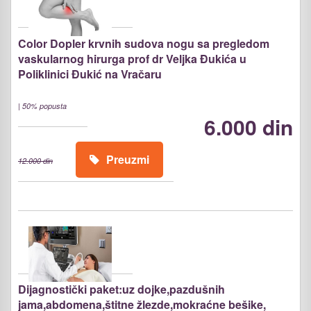
Color Dopler krvnih sudova nogu sa pregledom
vaskularnog hirurga prof dr Veljka Đukića u
Poliklinici Đukić na Vračaru
|
50% popusta
6.000 din
Preuzmi
12.000 din
Dijagnostički paket:uz dojke,pazdušnih
jama,abdomena,štitne žlezde,mokraćne bešike,