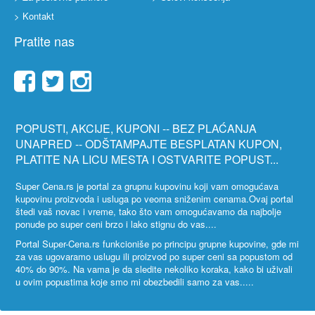
> Kontakt
Pratite nas
POPUSTI, AKCIJE, KUPONI -- BEZ PLAĆANJA
UNAPRED -- ODŠTAMPAJTE BESPLATAN KUPON,
PLATITE NA LICU MESTA I OSTVARITE POPUST...
Super Cena.rs je portal za grupnu kupovinu koji vam omogućava
kupovinu proizvoda i usluga po veoma sniženim cenama.Ovaj portal
štedi vaš novac i vreme, tako što vam omogućavamo da najbolje
ponude po super ceni brzo i lako stignu do vas....
Portal Super-Cena.rs funkcioniše po principu grupne kupovine, gde mi
za vas ugovaramo uslugu ili proizvod po super ceni sa popustom od
40% do 90%. Na vama je da sledite nekoliko koraka, kako bi uživali
u ovim popustima koje smo mi obezbedili samo za vas.....