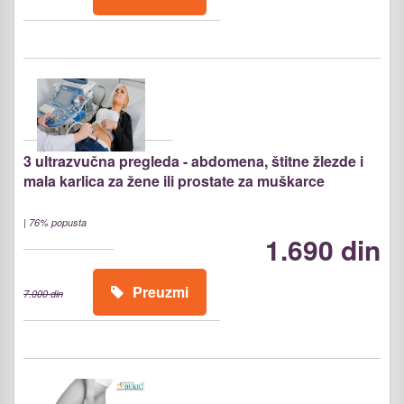
3 ultrazvučna pregleda - abdomena, štitne žlezde i
mala karlica za žene ili prostate za muškarce
|
76% popusta
1.690 din
Preuzmi
7.000 din