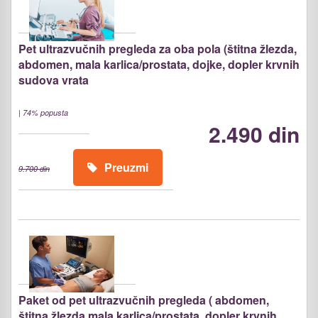
Pet ultrazvučnih pregleda za oba pola (štitna žlezda,
abdomen, mala karlica/prostata, dojke, dopler krvnih
sudova vrata
|
74% popusta
2.490 din
Preuzmi
9.700 din
Paket od pet ultrazvučnih pregleda ( abdomen,
štitna žlezda,mala karlica/prostata, dopler krvnih