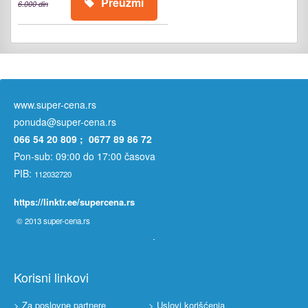
Preuzmi
6.000 din
www.super-cena.rs
ponuda@super-cena.rs
066 54 20 809 ; 0677 89 86 72
Pon-sub: 09:00 do 17:00 časova
PIB:
112032720
https://linktr.ee/supercena.rs
© 2013
super-cena.rs
Korisni linkovi
> Za poslovne partnere
> Uslovi korišćenja