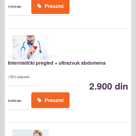
Preuzmi
7.910 din
Internistički pregled + ultrazvuk abdomena
|
52% popusta
2.900 din
Preuzmi
6.000 din