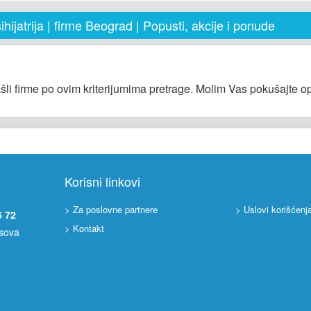
hijatrija | firme Beograd | Popusti, akcije i ponude
šli firme po ovim kriterijumima pretrage. Molim Vas pokušajte op
Korisni linkovi
> Za poslovne partnere
> Uslovi korišćenj
6 72
> Kontakt
asova