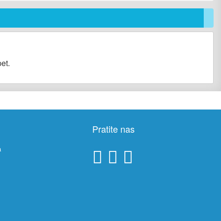
et.
Pratite nas
a