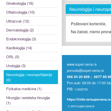
Ginekologija (16)
Neurologija i neuropsi
Oftalmologija (10)
Ultrazvuk (12)
Poštovani korisniče,
Dermatologija (2)
Na žalost, nismo prona
Endokrinologija (3)
Kardiologija (14)
ORL (0)
www.super-cena.rs
Urologija (3)
ponuda@super-cena.rs
Neurologija i neuropsihijatrija
066 54 20 809 ; 0677 89 8
(0)
Pon-sub: 09:00 do 17:00 č
Fizikalna medicina (1)
PIB:
112032720
Hirurgija i estetska hirurgija
https://linktr.ee/supercena.rs
(1)
© 2013
super-cena.rs