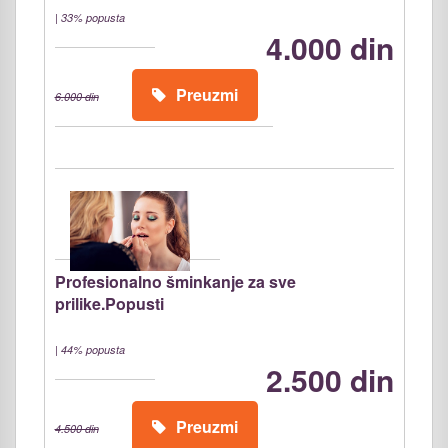
|
33% popusta
4.000 din
Preuzmi
6.000 din
Profesionalno šminkanje za sve
prilike.Popusti
|
44% popusta
2.500 din
Preuzmi
4.500 din