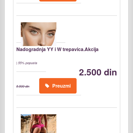
Nadogradnja YY i W trepavica.Akcija
|
55% popusta
2.500 din
Preuzmi
5.500 din