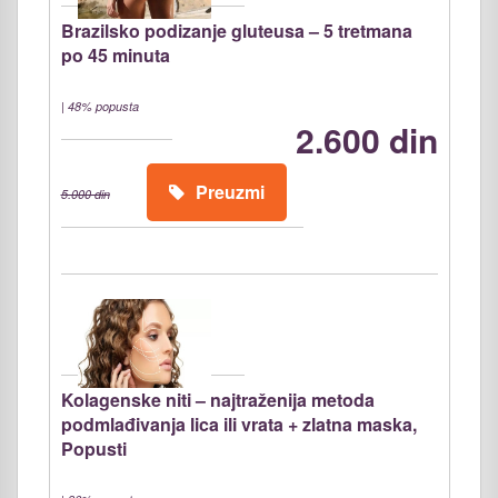
Brazilsko podizanje gluteusa – 5 tretmana
po 45 minuta
|
48% popusta
2.600 din
Preuzmi
5.000 din
Kolagenske niti – najtraženija metoda
podmlađivanja lica ili vrata + zlatna maska,
Popusti