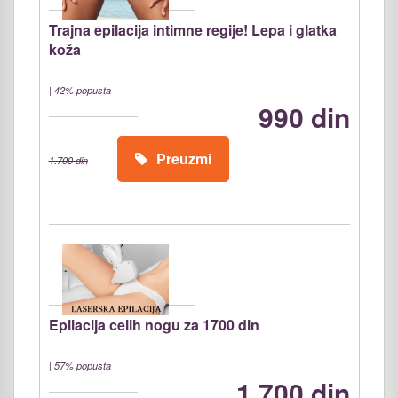
Trajna epilacija intimne regije! Lepa i glatka
koža
|
42% popusta
990 din
Preuzmi
1.700 din
Epilacija celih nogu za 1700 din
|
57% popusta
1.700 din