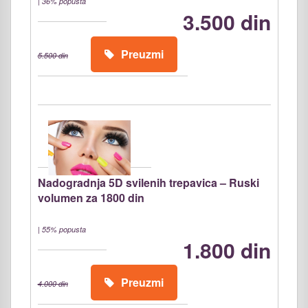
|
36% popusta
3.500 din
Preuzmi
5.500 din
Nadogradnja 5D svilenih trepavica – Ruski
volumen za 1800 din
|
55% popusta
1.800 din
Preuzmi
4.000 din