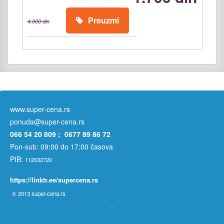
Preuzmi
4.000 din
www.super-cena.rs
ponuda@super-cena.rs
066 54 20 809 ; 0677 89 86 72
Pon-sub: 09:00 do 17:00 časova
PIB:
112032720
https://linktr.ee/supercena.rs
© 2013
super-cena.rs