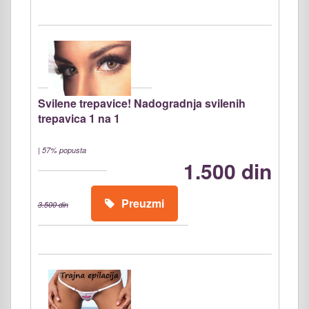
Svilene trepavice! Nadogradnja svilenih
trepavica 1 na 1
|
57% popusta
1.500 din
Preuzmi
3.500 din