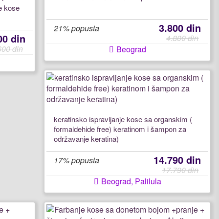
e kose
3.800 din
21% popusta
00 din
4.800 din
600 din
Beograd
keratinsko ispravljanje kose sa organskim (
formaldehide free) keratinom i šampon za
održavanje keratina)
14.790 din
17% popusta
17.790 din
Beograd, Palilula