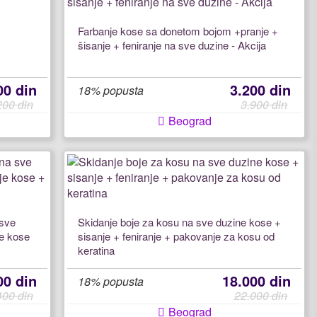
Farbanje kose sa donetom bojom +pranje +
šisanje + feniranje na sve duzine - Akcija
00 din
3.200 din
18% popusta
200 din
3.900 din
Beograd
 sve
Skidanje boje za kosu na sve duzine kose +
je kose
sisanje + feniranje + pakovanje za kosu od
keratina
00 din
18.000 din
18% popusta
400 din
22.000 din
Beograd