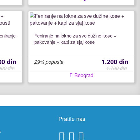
eniranje
Feniranje na lokne za sve dužine kose +
pakovanje + kapi za sjaj kose
00 din
1.200 din
29% popusta
900 din
1.700 din
Beograd
Pratite nas
a