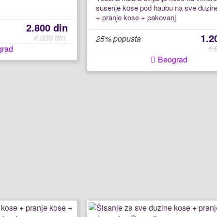
susenje kose pod haubu na sve duzin
+ pranje kose + pakovanj
2.800 din
1.2
4.000 din
25% popusta
1.
grad
Beograd