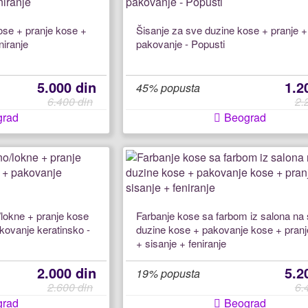
ose + pranje kose +
Šisanje za sve duzine kose + pranje +
niranje
pakovanje - Popusti
5.000 din
1.2
45% popusta
6.400 din
2.
grad
Beograd
/lokne + pranje kose
Farbanje kose sa farbom iz salona na
kovanje keratinsko -
duzine kose + pakovanje kose + pran
+ sisanje + feniranje
2.000 din
5.2
19% popusta
2.600 din
6.
grad
Beograd