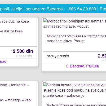
opusti, akcije i ponude za Beograd - | 066 54 20 809 | P
sve dužine kose
Moroccanoil premijum lux tretman za 
masažom glave. Popust
2.500 din
2.5
3.000 din
38% popusta
4.
grad
Beograd, Palilula
e + feniranje + kapi
Vodena frizura uvijanje kose na viklere