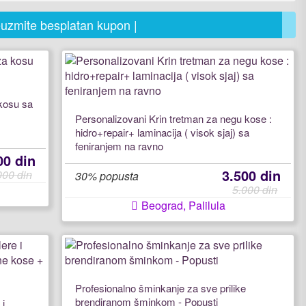
reuzmite besplatan kupon |
kosu sa
Personalizovani Krin tretman za negu kose :
hidro+repair+ laminacija ( visok sjaj) sa
feniranjem na ravno
00 din
3.500 din
000 din
30% popusta
5.000 din
Beograd, Palilula
Profesionalno šminkanje za sve prilike
brendiranom šminkom - Popusti
 i