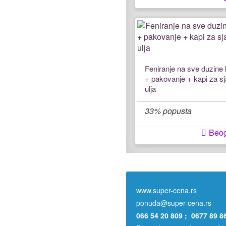
Feniranje na sve duzine 
+ pakovanje + kapi za s
ulja
33% popusta
Beo
www.super-cena.rs
ponuda@super-cena.rs
066 54 20 809 ; 0677 89 8