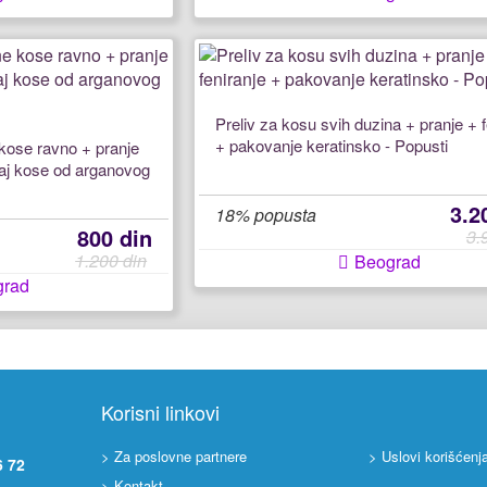
Preliv za kosu svih duzina + pranje + f
+ pakovanje keratinsko - Popusti
kose ravno + pranje
jaj kose od arganovog
3.2
18% popusta
800 din
3.
1.200 din
Beograd
grad
Korisni linkovi
> Za poslovne partnere
> Uslovi korišćenj
6 72
> Kontakt