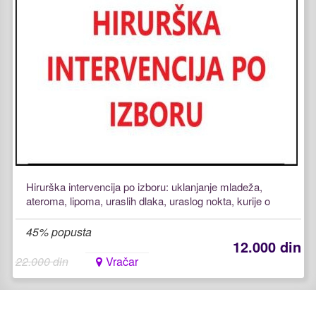
Hirurška intervencija po izboru: uklanjanje mladeža,
ateroma, lipoma, uraslih dlaka, uraslog nokta, kurije o
45% popusta
12.000 din
22.000 din
Vračar