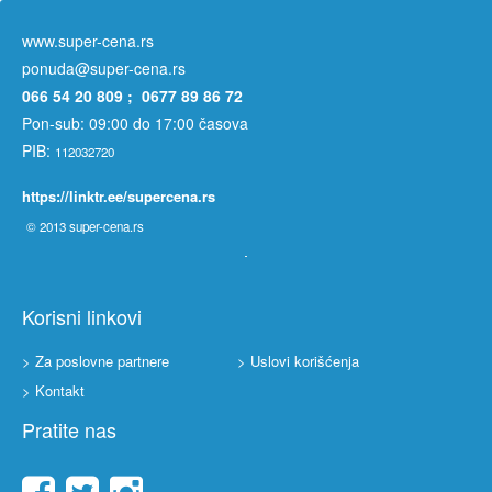
www.super-cena.rs
ponuda@super-cena.rs
066 54 20 809 ; 0677 89 86 72
Pon-sub: 09:00 do 17:00 časova
PIB:
112032720
https://linktr.ee/supercena.rs
© 2013
super-cena.rs
Korisni linkovi
> Za poslovne partnere
> Uslovi korišćenja
> Kontakt
Pratite nas