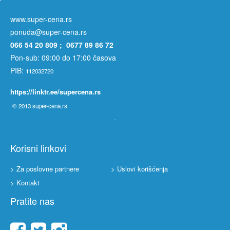
www.super-cena.rs
ponuda@super-cena.rs
066 54 20 809 ; 0677 89 86 72
Pon-sub: 09:00 do 17:00 časova
PIB:
112032720
https://linktr.ee/supercena.rs
© 2013
super-cena.rs
Korisni linkovi
> Za poslovne partnere
> Uslovi korišćenja
> Kontakt
Pratite nas