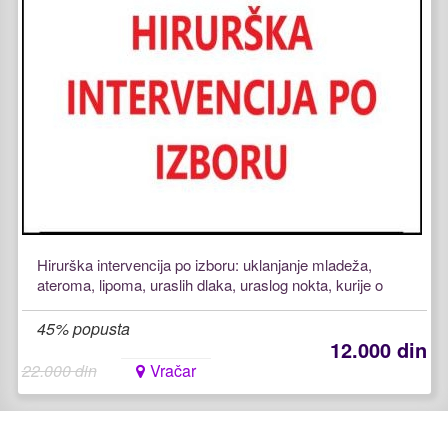
Hirurška intervencija po izboru: uklanjanje mladeža,
ateroma, lipoma, uraslih dlaka, uraslog nokta, kurije o
45% popusta
12.000 din
22.000 din
Vračar