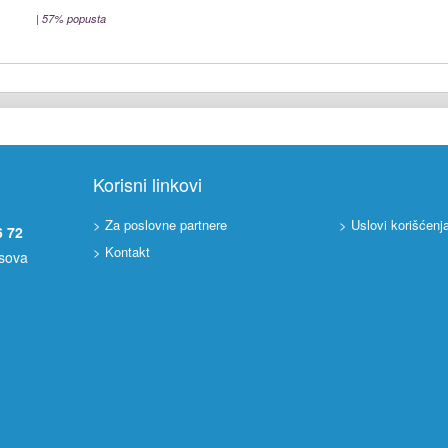
|
57% popusta
Korisni linkovi
> Za poslovne partnere
> Uslovi korišćenj
6 72
> Kontakt
asova