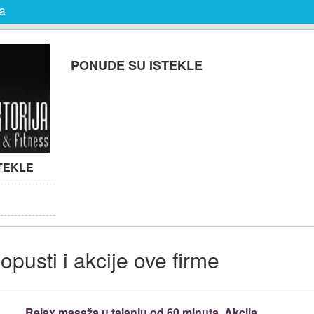
ja
PONUDE SU ISTEKLE
TEKLE
pusti i akcije ove firme
Relax masaža u tajanju od 60 minuta. Akcija