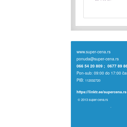
www.super-cena.rs
ponuda@super-cena.rs
066 54 20 809 ; 0677 89 8
Pon-sub: 09:00 do 17:00 č
PIB:
112032720
https://linktr.ee/supercena.rs
© 2013
super-cena.rs