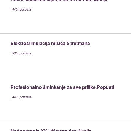
|
44% popusta
Elektrostimulacija mišića 5 tretmana
|
33% popusta
Profesionalno šminkanje za sve prilike.Popusti
|
44% popusta
Nadogradnja YY i W trepavica.Akcija