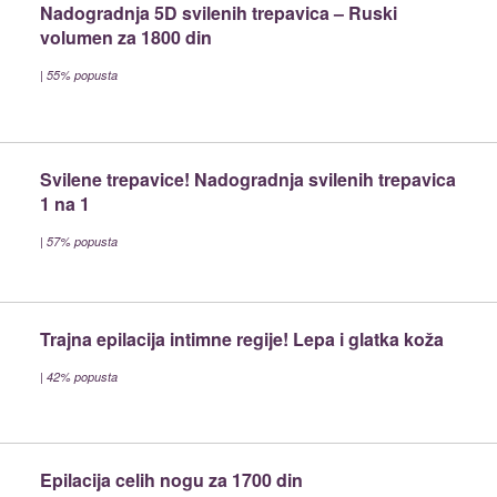
Nadogradnja 5D svilenih trepavica – Ruski
volumen za 1800 din
|
55% popusta
Svilene trepavice! Nadogradnja svilenih trepavica
1 na 1
|
57% popusta
Trajna epilacija intimne regije! Lepa i glatka koža
|
42% popusta
Epilacija celih nogu za 1700 din