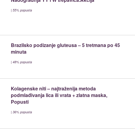
|
55% popusta
Brazilsko podizanje gluteusa – 5 tretmana po 45
minuta
|
48% popusta
Kolagenske niti – najtraženija metoda
podmlađivanja lica ili vrata + zlatna maska,
Popusti
|
36% popusta