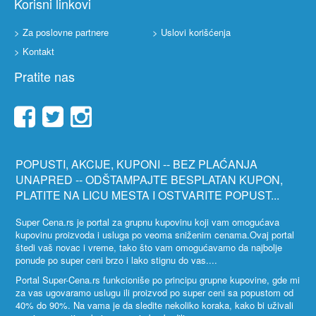
Korisni linkovi
> Za poslovne partnere
> Uslovi korišćenja
> Kontakt
Pratite nas
POPUSTI, AKCIJE, KUPONI -- BEZ PLAĆANJA
UNAPRED -- ODŠTAMPAJTE BESPLATAN KUPON,
PLATITE NA LICU MESTA I OSTVARITE POPUST...
Super Cena.rs je portal za grupnu kupovinu koji vam omogućava
kupovinu proizvoda i usluga po veoma sniženim cenama.Ovaj portal
štedi vaš novac i vreme, tako što vam omogućavamo da najbolje
ponude po super ceni brzo i lako stignu do vas....
Portal Super-Cena.rs funkcioniše po principu grupne kupovine, gde mi
za vas ugovaramo uslugu ili proizvod po super ceni sa popustom od
40% do 90%. Na vama je da sledite nekoliko koraka, kako bi uživali