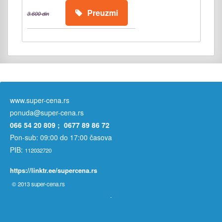
Preuzmi
3.600 din
www.super-cena.rs
ponuda@super-cena.rs
066 54 20 809 ; 0677 89 86 72
Pon-sub: 09:00 do 17:00 časova
PIB:
112032720
https://linktr.ee/supercena.rs
© 2013
super-cena.rs