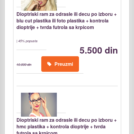
Dioptriski ram za odrasle ili decu po izboru +
blu cut plastika ili foto plastika + kontrola
dioptrije + tvrda futrola sa krpicom
|
45% popusta
5.500 din
Preuzmi
10.000 din
Dioptriski ram za odrasle ili decu po izboru +
hmc plastika + kontrola dioptrije + tvrda
futrola sa krpicom