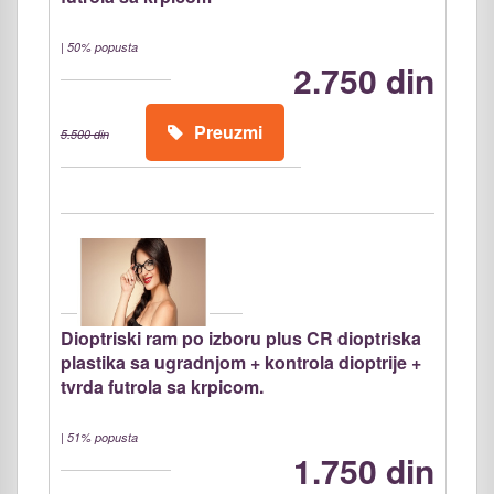
|
50% popusta
2.750 din
Preuzmi
5.500 din
Dioptriski ram po izboru plus CR dioptriska
plastika sa ugradnjom + kontrola dioptrije +
tvrda futrola sa krpicom.
|
51% popusta
1.750 din