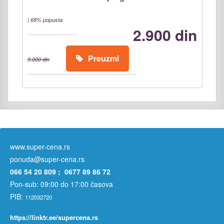
|
68% popusta
2.900 din
Preuzmi
9.000 din
www.super-cena.rs
ponuda@super-cena.rs
066 54 20 809 ; 0677 89 86 72
Pon-sub: 09:00 do 17:00 časova
PIB:
112032720
https://linktr.ee/supercena.rs