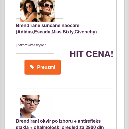
Brendirane sunčane naočare
(Adidas,Escada,Miss Sixty,Givenchy)
|
neverovatan popust
HIT CENA!
Preuzmi
Brendirani okvir po izboru + antirefleks
stakla + oftalmološki pregled za 2900 din