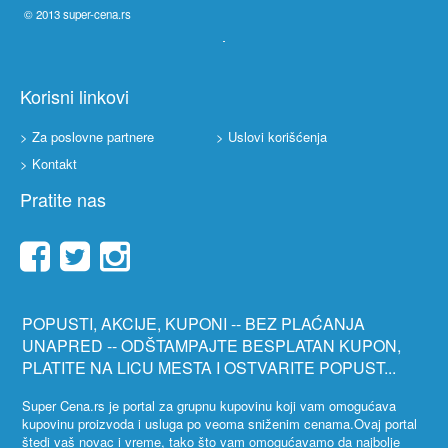
© 2013
super-cena.rs
Korisni linkovi
> Za poslovne partnere
> Uslovi korišćenja
> Kontakt
Pratite nas
POPUSTI, AKCIJE, KUPONI -- BEZ PLAĆANJA
UNAPRED -- ODŠTAMPAJTE BESPLATAN KUPON,
PLATITE NA LICU MESTA I OSTVARITE POPUST...
Super Cena.rs je portal za grupnu kupovinu koji vam omogućava
kupovinu proizvoda i usluga po veoma sniženim cenama.Ovaj portal
štedi vaš novac i vreme, tako što vam omogućavamo da najbolje