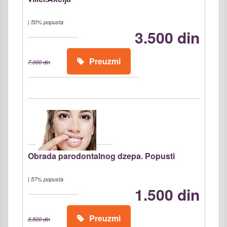
|
50% popusta
3.500 din
Preuzmi
7.000 din
Obrada parodontalnog dzepa. Popusti
|
57% popusta
1.500 din
Preuzmi
3.500 din