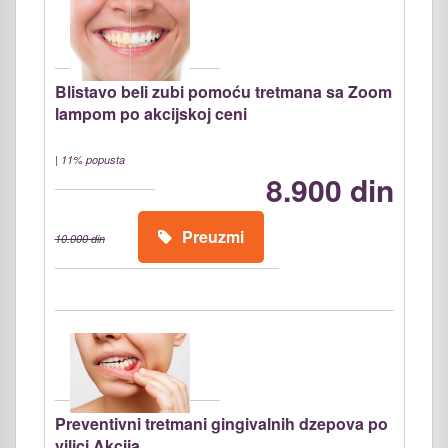
Blistavo beli zubi pomoću tretmana sa Zoom
lampom po akcijskoj ceni
|
11% popusta
8.900 din
Preuzmi
10.000 din
Preventivni tretmani gingivalnih dzepova po
vilici.Akcija