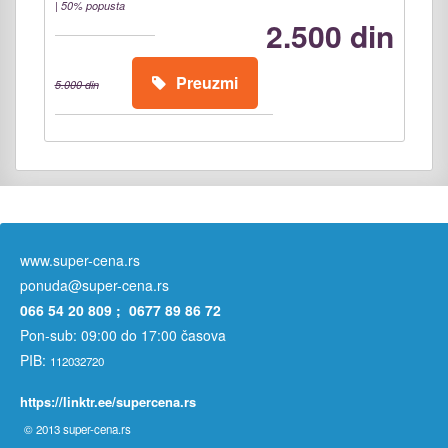
|
50% popusta
2.500 din
Preuzmi
5.000 din
www.super-cena.rs
ponuda@super-cena.rs
066 54 20 809 ; 0677 89 86 72
Pon-sub: 09:00 do 17:00 časova
PIB:
112032720
https://linktr.ee/supercena.rs
© 2013
super-cena.rs