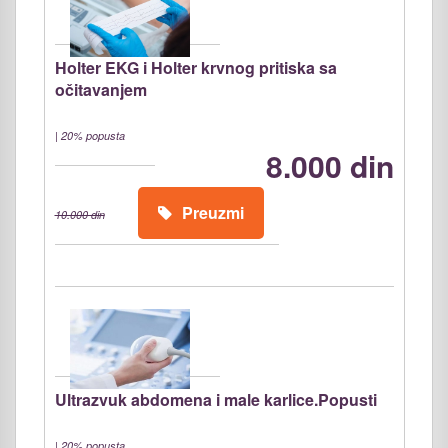
Holter EKG i Holter krvnog pritiska sa
očitavanjem
|
20% popusta
8.000 din
Preuzmi
10.000 din
Ultrazvuk abdomena i male karlice.Popusti
|
20% popusta