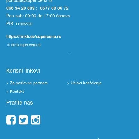
ponuda@super-cena.rs
066 54 20 809 ; 0677 89 86 72
Pon-sub: 09:00 do 17:00 časova
PIB:
112032720
https://linktr.ee/supercena.rs
© 2013
super-cena.rs
Korisni linkovi
> Za poslovne partnere
> Uslovi korišćenja
> Kontakt
Pratite nas