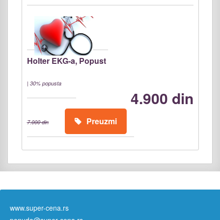
Holter EKG-a, Popust
|
30% popusta
4.900 din
Preuzmi
7.000 din
www.super-cena.rs