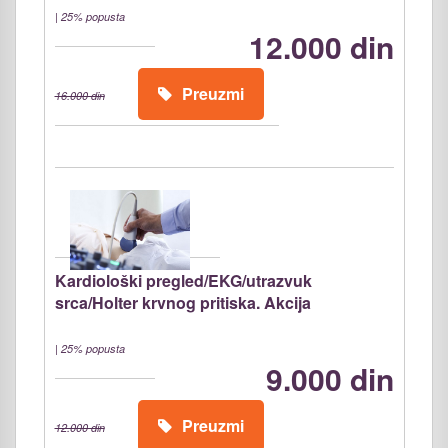
|
25% popusta
12.000 din
Preuzmi
16.000 din
Kardiološki pregled/EKG/utrazvuk
srca/Holter krvnog pritiska. Akcija
|
25% popusta
9.000 din
Preuzmi
12.000 din