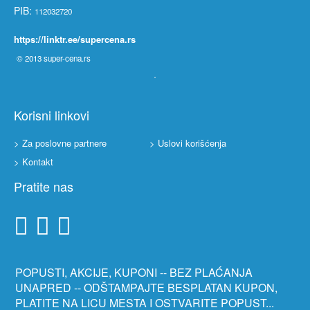
PIB:
112032720
https://linktr.ee/supercena.rs
© 2013
super-cena.rs
Korisni linkovi
> Za poslovne partnere
> Uslovi korišćenja
> Kontakt
Pratite nas
POPUSTI, AKCIJE, KUPONI -- BEZ PLAĆANJA
UNAPRED -- ODŠTAMPAJTE BESPLATAN KUPON,
PLATITE NA LICU MESTA I OSTVARITE POPUST...