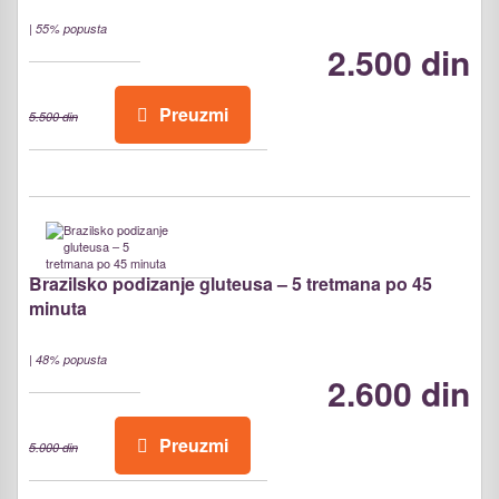
|
55% popusta
2.500 din
Preuzmi
5.500 din
Brazilsko podizanje gluteusa – 5 tretmana po 45
minuta
|
48% popusta
2.600 din
Preuzmi
5.000 din