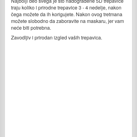
Najbolji deo svega je što nadograđene 5D trepavice
traju koliko i prirodne trepavice 3 - 4 nedelje, nakon
čega možete da ih korigujete. Nakon ovog tretmana
možete slobodno da zaboravite na maskaru, jer vam
neće biti potrebna.
Zavodljiv i prirodan izgled vaših trepavica.