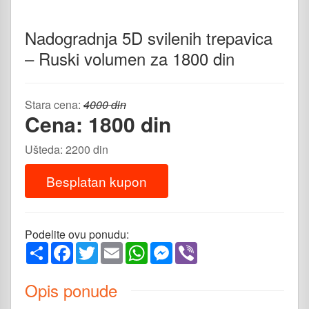
Nadogradnja 5D svilenih trepavica
– Ruski volumen za 1800 din
Stara cena:
4000 din
Cena: 1800 din
Ušteda: 2200 din
Besplatan kupon
Podelite ovu ponudu:
Share
Facebook
Twitter
Email
WhatsApp
Messenger
Viber
Opis ponude