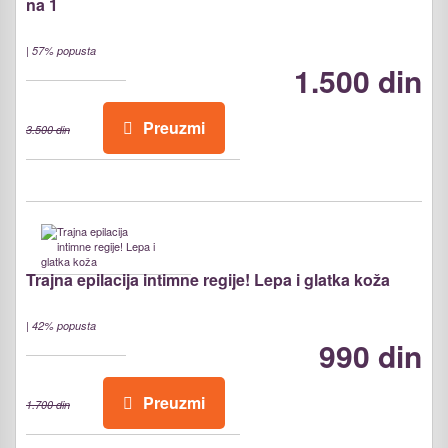
na 1
|
57% popusta
1.500 din
Preuzmi
3.500 din
Trajna epilacija intimne regije! Lepa i glatka koža
|
42% popusta
990 din
Preuzmi
1.700 din