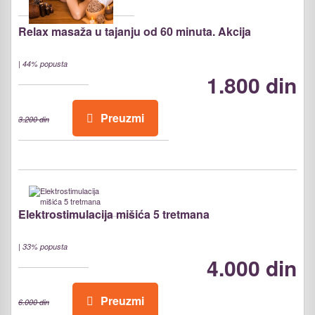
Relax masaža u tajanju od 60 minuta. Akcija
|
44% popusta
1.800 din
Preuzmi
3.200 din
Elektrostimulacija mišića 5 tretmana
|
33% popusta
4.000 din
Preuzmi
6.000 din