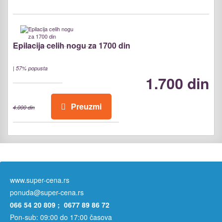
Epilacija celih nogu za 1700 din
|
57% popusta
1.700 din
Preuzmi
4.000 din
www.super-cena.rs
ponuda@super-cena.rs
066 54 20 809 ; 0677 89 86 72
Pon-sub: 09:00 do 17:00 časova