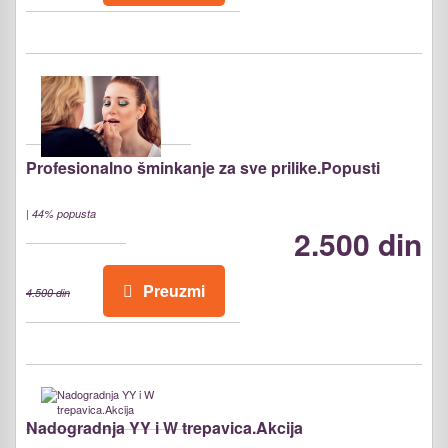
Profesionalno šminkanje za sve prilike.Popusti
|
44% popusta
2.500 din
Preuzmi
4.500 din
Nadogradnja YY i W trepavica.Akcija