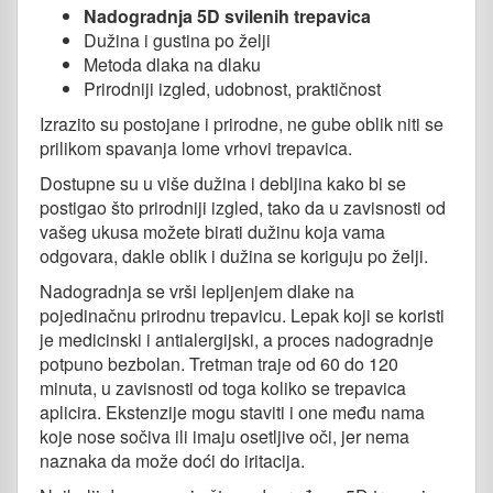
Nadogradnja 5D svilenih trepavica
Dužina i gustina po želji
Metoda dlaka na dlaku
Prirodniji izgled, udobnost, praktičnost
Izrazito su postojane i prirodne, ne gube oblik niti se
prilikom spavanja lome vrhovi trepavica.
Dostupne su u više dužina i debljina kako bi se
postigao što prirodniji izgled, tako da u zavisnosti od
vašeg ukusa možete birati dužinu koja vama
odgovara, dakle oblik i dužina se koriguju po želji.
Nadogradnja se vrši lepljenjem dlake na
pojedinačnu prirodnu trepavicu. Lepak koji se koristi
je medicinski i antialergijski, a proces nadogradnje
potpuno bezbolan. Tretman traje od 60 do 120
minuta, u zavisnosti od toga koliko se trepavica
aplicira. Ekstenzije mogu staviti i one među nama
koje nose sočiva ili imaju osetljive oči, jer nema
naznaka da može doći do iritacija.