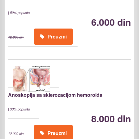
|
50% popusta
6.000 din
Preuzmi
12.000 din
Anoskopija sa sklerozacijom hemoroida
|
33% popusta
8.000 din
Preuzmi
12.000 din