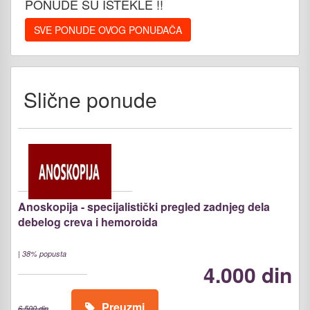
PONUDE SU ISTEKLE !!
SVE PONUDE OVOG PONUĐAČA
Slične ponude
Anoskopija - specijalistički pregled zadnjeg dela
debelog creva i hemoroida
|
38% popusta
4.000 din
Preuzmi
6.500 din