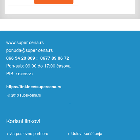
www.super-cena.rs
ponuda@super-cena.rs
066 54 20 809 ; 0677 89 86 72
Pon-sub: 09:00 do 17:00 časova
PIB:
112032720
https://linktr.ee/supercena.rs
© 2013
super-cena.rs
Korisni linkovi
> Za poslovne partnere
> Uslovi korišćenja