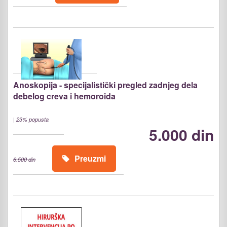
Anoskopija - specijalistički pregled zadnjeg dela
debelog creva i hemoroida
|
23% popusta
5.000 din
Preuzmi
6.500 din