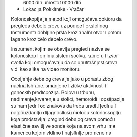
6000 din umesto10000 din
Lokacija Poliklinike - Vračar
Kolonoskopija je metod koji omogućava doktoru da
pregleda debelo crevo uz pomoc fleksibilnog
instrumenta debljine prsta kroz analni otvor i potom
lagano kroz celo debelo crevo.
Instrument kojim se obavlja pregled naziva se
kolonoskop i on ima sistem sočiva, kameru i izvor
svetla koji omogućavaju da se unutrašnjost creva
vidi kao slika na video monitoru.
Oboljenje debelog creva je jako u porastu zbog
načina ishrane, smanjene fizičke aktivnosti i
geneckih predispozija. Bolovi u trbuhu,
nadimanje,krvarenje u stolici, hemoroidi i opstipacija
su nam jedni od znakova da treba uraditi jedinu i
najpouzdaniju dijagnostičku metodu kolonoskopiju
koja predstavlja pregled debelog creva pomoću
elastične savitljive sonde koja na svom vrhu ima
kamericu kojom vidimo i najsitnije promene na