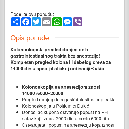
Podelite ovu ponudu:
Share
Facebook
Twitter
Email
WhatsApp
Messenger
Viber
Opis ponude
Kolonoskopski pregled donjeg dela
gastrointestinalnog trakta bez anestezije!
Kompletan pregled kolona ili debelog creva za
14000 din u specijalističkoj ordinaciji Đukić
Kolonoskopija sa anestezijom znosi
14000+6000=20000
Pregled donjeg dela gastrointestinalnog trakta
Kolonoskopija u Poliklinici Đukić
Donosilac kupona ostvaruje popust na PH
nalaz koji iznosi 3000 din umesto 6000 din
Ostvarujete i popust na anesteziju koja iznosi