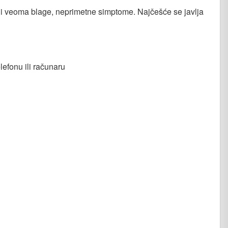
 veoma blage, neprimetne simptome. Najčešće se javlja
efonu ili računaru