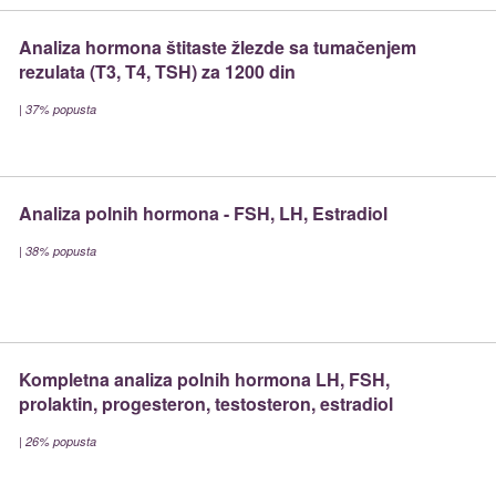
Analiza hormona štitaste žlezde sa tumačenjem
rezulata (T3, T4, TSH) za 1200 din
|
37% popusta
Analiza polnih hormona - FSH, LH, Estradiol
|
38% popusta
Kompletna analiza polnih hormona LH, FSH,
prolaktin, progesteron, testosteron, estradiol
|
26% popusta