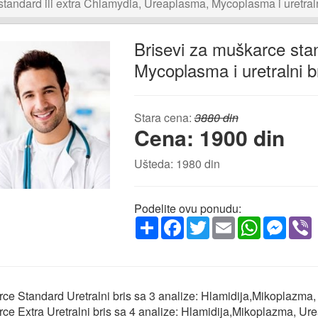
tandard ili extra Chlamydia, Ureaplasma, Mycoplasma i uretralni
Brisevi za muškarce stan
Mycoplasma i uretralni br
Stara cena:
3880 din
Cena: 1900 din
Ušteda: 1980 din
Podelite ovu ponudu:
Share
Facebook
Twitter
Email
WhatsApp
Messe
V
rce Standard Uretralni bris sa 3 analize: Hlamidija,Mikoplazm
rce Extra Uretralni bris sa 4 analize: Hlamidija,Mikoplazma, 