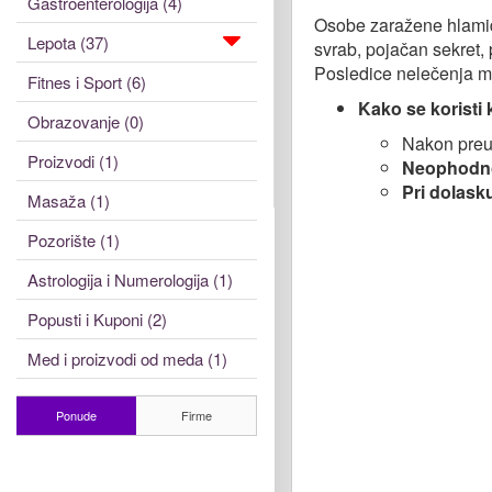
Gastroenterologija (4)
Osobe zaražene hlamid
Lepota (37)
svrab, pojačan sekret,
Posledice nelečenja m
Fitnes i Sport (6)
Kako se koristi
Obrazovanje (0)
Nakon preuz
Proizvodi (1)
Neophodno
Pri dolasku
Masaža (1)
Pozorište (1)
Astrologija i Numerologija (1)
Popusti i Kuponi (2)
Med i proizvodi od meda (1)
Ponude
Firme