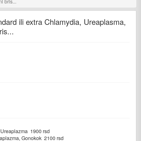
 bris...
dard ili extra Chlamydia, Ureaplasma,
is...
nger
iber
a, Ureaplazma 1900 rsd
Ureaplazma, Gonokok 2100 rsd