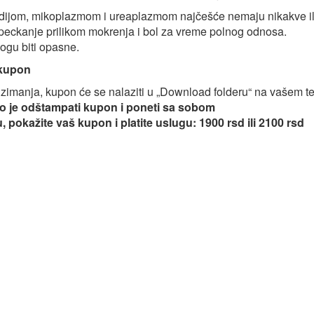
ijom, mikoplazmom i ureaplazmom najčešće nemaju nikakve ili
 peckanje prilikom mokrenja i bol za vreme polnog odnosa.
ogu biti opasne.
 kupon
imanja, kupon će se nalaziti u „Download folderu“ na vašem tel
 je odštampati kupon i poneti sa sobom
, pokažite vaš kupon i platite uslugu: 1900 rsd ili 2100 rsd