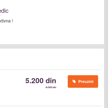
edic
ktivna !
5.200 din
Preuzmi
8.000 din