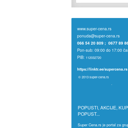
www.super-cena.rs
ponuda@super-cena.rs
066 54 20 809 ; 0677 89 8
Pon-sub: 09:00 do 17:00 č
PIB:
112032720
https://linktr.ee/supercena.rs
© 2013
super-cena.rs
POPUSTI, AKCIJE, KU
POPUST...
Super Cena.rs je portal za g