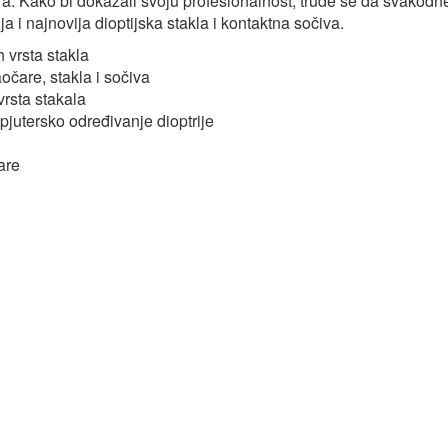
. Kako bi dokazali svoju profesionalnost, trude se da svakodn
ja i najnovija dioptijska stakla i kontaktna sočiva.
 vrsta stakla
čare, stakla i sočiva
rsta stakala
utersko određivanje dioptrije
are