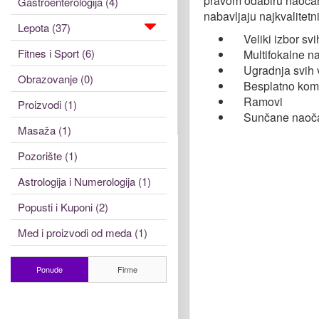
pravom odabiru naočara
Gastroenterologija (4)
nabavljaju najkvalitetni
Lepota (37)
Veliki izbor svih
Fitnes i Sport (6)
Multifokalne nao
Ugradnja svih v
Obrazovanje (0)
Besplatno kompj
Ramovi
Proizvodi (1)
Sunčane naoč
Masaža (1)
Pozorište (1)
Astrologija i Numerologija (1)
Popusti i Kuponi (2)
Med i proizvodi od meda (1)
Ponude
Firme