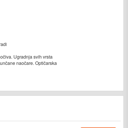
radi
 sočiva. Ugradnja svih vrsta
 sunčane naočare. Optičarska