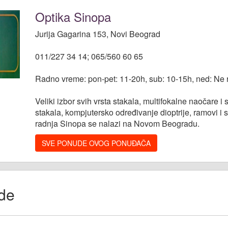
Optika Sinopa
Jurija Gagarina 153, Novi Beograd
011/227 34 14; 065/560 60 65
Radno vreme: pon-pet: 11-20h, sub: 10-15h, ned: Ne 
Veliki izbor svih vrsta stakala, multifokalne naočare i
stakala, kompjutersko određivanje dioptrije, ramovi i
radnja Sinopa se nalazi na Novom Beogradu.
SVE PONUDE OVOG PONUĐAČA
de