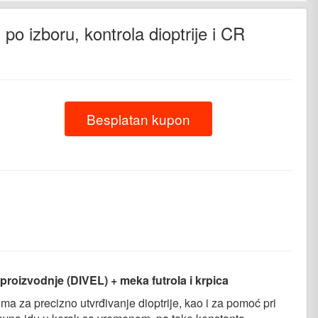
 po izboru, kontrola dioptrije i CR
Besplatan kupon
nger
iber
e proizvodnje (DIVEL) + meka futrola i krpica
ma za precizno utvrđivanje dioptrije, kao i za pomoć pri