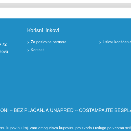
Korisni linkovi
> Za poslovne partnere
> Uslovi korišćenj
6 72
> Kontakt
asova
PONI -- BEZ PLAĆANJA UNAPRED -- ODŠTAMPAJTE BESPL
rupnu kupovinu koji vam omogućava kupovinu proizvoda i usluga po veoma sni