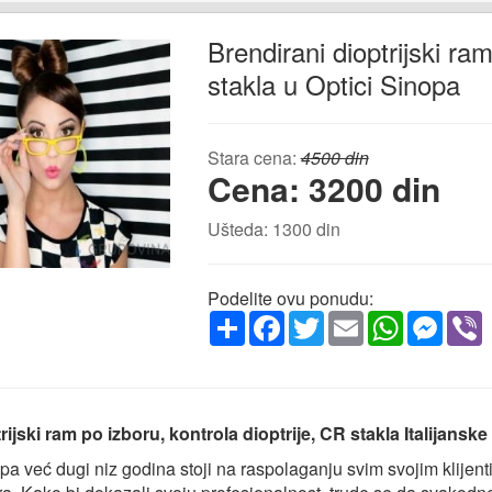
Brendirani dioptrijski ram
stakla u Optici Sinopa
Stara cena:
4500 din
Cena: 3200 din
Ušteda: 1300 din
Podelite ovu ponudu:
Share
Facebook
Twitter
Email
WhatsApp
Messe
V
rijski ram po izboru, kontrola dioptrije, CR stakla Italijansk
a već dugi niz godina stoji na raspolaganju svim svojim klijenti