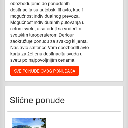
obezbeđujemo do ponuđenih
destinacija su autobski ili avio, kao i
mogućnost individualnog prevoza.
Mogućnost individualnih putovanja u
celom svetu, u saradnji sa vodećim
svetskim turoperaterom Dertour,
zaokružuje ponudu za svakog klijenta.
Naš avio šalter će Vam obezbediti avio
kartu za željenu destinaciju svuda u
svetu po najpovoljnijim cenama.
SVE PONUDE OVOG PONUĐAČA
Slične ponude