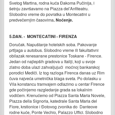
Svetog Martina, rodna kuća Đakoma Pučinija, i
šetnju završavamo na Piazza del’Anfiteatru.
Slobodno vreme do povratka u Montecatini u
predvečernjim časovima
. Noćenje.
5.DAN. - MONTECATINI - FIRENZA
Doručak. Napuštanje hotelskih soba. Pakovanje
prtljaga u autobus. Slobodno vreme ili fakultativni
obilazak renesansne prestonice Toskane - Firence.
Jedan od najlepših gradova u Italiji, koji u svoje
zlatno doba ulazi zahvaljujući moćnoj bankarskoj
porodici Mediči. Iz tog razloga Firenca danas uz Rim
čuva najveća umetnička blaga sveta. Po dolasku u
Vila konstancu tramvajem odlazimo u centar Firence
gde počinjemo razgledanje grada sa lokalnim
vodičem. Krenućemo od Piazza Santa Maria Novele,
Piazza della Signoria, katedrale Santa Maria del
Fiore, krstionice i Đotovog zvonika do Danteove
rodne kuće, Ponte Vechio, Palazzo Uffici. Slobodno