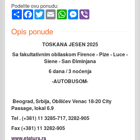
Podelite ovu ponudu:
Share
Facebook
Twitter
Email
WhatsApp
Messenger
Viber
Opis ponude
TOSKANA JESEN 2025
Sa fakultativnim obilaskom Firence - Pize - Luce -
Siene - San Điminjana
6 dana / 3 noćenja
-AUTOBUSOM-
Beograd, Srbija, Obilićev Venac 18-20 City
Passage, lokal 6.9
Tel . (+381) 11 3285-717, 3282-905
Fax (+381) 11 3282-905
www.etaturs.rs