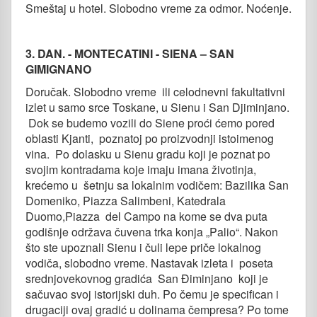
Smeštaj u hotel. Slobodno vreme za odmor. Noćenje.
3. DAN. - MONTECATINI - SIENA – SAN
GIMIGNANO
Doručak. Slobodno vreme ili celodnevni fakultativni
izlet u samo srce Toskane, u Sienu i San Djiminjano.
Dok se budemo vozili do Siene proći ćemo pored
oblasti Kjanti, poznatoj po proizvodnji istoimenog
vina. Po dolasku u Sienu gradu koji je poznat po
svojim kontradama koje imaju imana životinja,
krećemo u šetnju sa lokalnim vodičem: Bazilika San
Domeniko, Piazza Salimbeni, Katedrala
Duomo,Piazza del Campo na kome se dva puta
godišnje održava čuvena trka konja „Palio“. Nakon
što ste upoznali Sienu i čuli lepe priče lokalnog
vodiča, slobodno vreme. Nastavak izleta i poseta
srednjovekovnog gradića San Điminjano koji je
sačuvao svoj istorijski duh. Po čemu je specifican i
drugaciji ovaj gradić u dolinama čempresa? Po tome