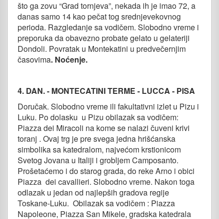
što ga zovu “Grad tornjeva”, nekada ih je imao 72, a
danas samo 14 kao pečat tog srednjevekovnog
perioda. Razgledanje sa vodičem. Slobodno vreme i
preporuka da obavezno probate gelato u gelateriji
Dondoli. Povratak u Montekatini u predvečernjim
časovima
. Noćenje.
4. DAN. - MONTECATINI TERME - LUCCA - PISA
Doručak. Slobodno vreme ili fakultativni izlet u Pizu i
Luku. Po dolasku u Pizu obilazak sa vodičem:
Piazza dei Miracoli na kome se nalazi čuveni krivi
toranj . Ovaj trg je pre svega jedna hrišćanska
simbolika sa katedralom, najvećom krstionicom
Svetog Jovana u Italiji i grobljem Camposanto.
Prošetaćemo i do starog grada, do reke Arno i obici
Piazza dei cavallieri. Slobodno vreme. Nakon toga
odlazak u jedan od najlepših gradova regije
Toskane-Luku. Obilazak sa vodičem : Piazza
Napoleone, Piazza San Mikele, gradska katedrala