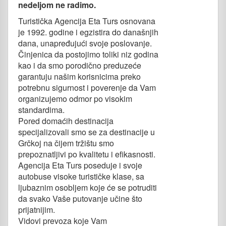
nedeljom ne radimo.
Turistička Agencija Eta Turs osnovana
je 1992. godine i egzistira do današnjih
dana, unapređujući svoje poslovanje.
Činjenica da postojimo toliki niz godina
kao i da smo porodično preduzeće
garantuju našim korisnicima preko
potrebnu sigurnost i poverenje da Vam
organizujemo odmor po visokim
standardima.
Pored domaćih destinacija
specijalizovali smo se za destinacije u
Grčkoj na čijem tržištu smo
prepoznatljivi po kvalitetu i efikasnosti.
Agencija Eta Turs poseduje i svoje
autobuse visoke turističke klase, sa
ljubaznim osobljem koje će se potruditi
da svako Vaše putovanje učine što
prijatnijim.
Vidovi prevoza koje Vam