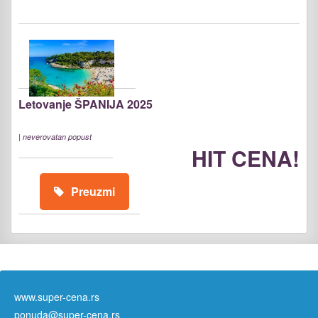
Letovanje ŠPANIJA 2025
|
neverovatan popust
HIT CENA!
Preuzmi
www.super-cena.rs
ponuda@super-cena.rs