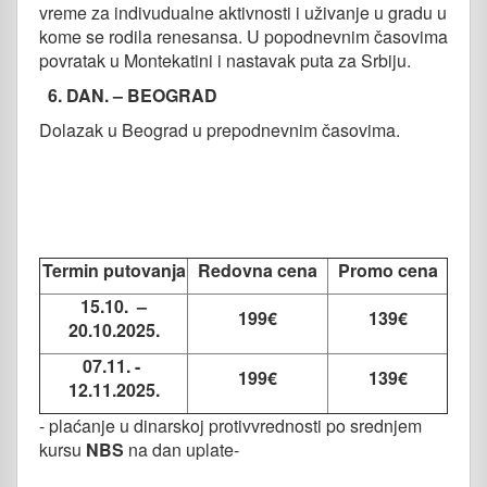
vreme za indivudualne aktivnosti i uživanje u gradu u
kome se rodila renesansa. U popodnevnim časovima
povratak u Montekatini i nastavak puta za Srbiju.
6. DAN. – BEOGRAD
Dolazak u Beograd u prepodnevnim časovima.
Termin putovanja
Redovna cena
Promo cena
15.10. –
199
€
139
€
20.10.2025.
07.11. -
199
€
139
€
12.11.2025.
- plaćanje u dinarskoj protivvrednosti po srednjem
kursu
NBS
na dan uplate-