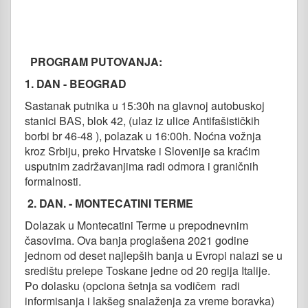
PROGRAM PUTOVANJA:
1. DAN - BEOGRAD
Sastanak putnika u 15:30h na glavnoj autobuskoj
stanici BAS, blok 42, (ulaz iz ulice Antifašističkih
borbi br 46-48 ), polazak u 16:00h. Noćna vožnja
kroz Srbiju, preko Hrvatske i Slovenije sa kraćim
usputnim zadržavanjima radi odmora i graničnih
formalnosti.
2. DAN. - MONTECATINI TERME
Dolazak u Montecatini Terme u prepodnevnim
časovima. Ova banja proglašena 2021 godine
jednom od deset najlepših banja u Evropi nalazi se u
središtu prelepe Toskane jedne od 20 regija Italije.
Po dolasku (opciona šetnja sa vodičem radi
informisanja i lakšeg snalaženja za vreme boravka)