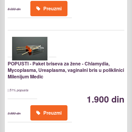
Preuzmi
8.000 din
POPUSTI - Paket briseva za žene - Chlamydia,
Mycoplasma, Ureaplasma, vaginalni bris u poliklinici
Milenijum Medic
|
51% popusta
1.900 din
Preuzmi
3.880 din