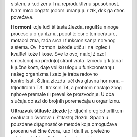
sistem, a kod žena i na reproduktivnu sposobnost.
Namirnice bogate jodom umanjuju rizik, dok ga stres
povećava.
Hormoni
koje luči štitasta žlezda, regulišu mnoge
procese u organizmu, poput telesne temperature,
metabolizma, rada srca i funkcionisanja nervnog
sistema. Ovi hormoni takođe utiču i na izgled i
kvalitet kože i kose. Sve to ovoj maloj žlezdi
smeštenoj na prednjoj strani vrata, između grkljana i
ključne kosti, daje veliku ulogu u funkcionisanju
našeg organizma i zato je treba redovno
kontrolisati. Štitna žlezda luči dva glavna hormona –
trijodtironin T3 i tiroksin T4, a problem nastaje zbog
njihove premale ili prevelike proizvodnje. U oba
slučaja dolazi do brojnih poremećaja u organizmu.
Ultrazvuk štitaste žlezde
je ključni pregled prilikom
evaluacije čvorova u štitastoj žlezdi. Spada u
pouzdane dijagnostičke metode koja omogućava
procenu veličine čvora, kao i da li su pretežno