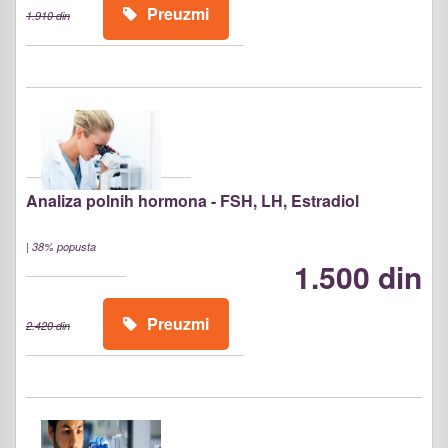
Preuzmi
1.910 din
Analiza polnih hormona - FSH, LH, Estradiol
|
38% popusta
1.500 din
Preuzmi
2.420 din