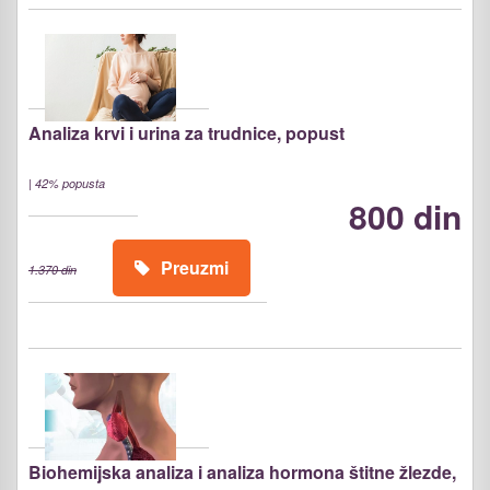
Analiza krvi i urina za trudnice, popust
|
42% popusta
800 din
Preuzmi
1.370 din
Biohemijska analiza i analiza hormona štitne žlezde,