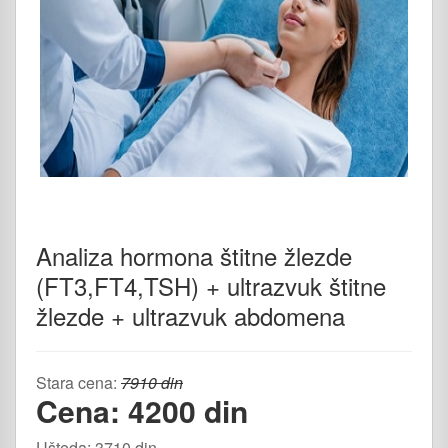
Analiza hormona štitne žlezde
(FT3,FT4,TSH) + ultrazvuk štitne
žlezde + ultrazvuk abdomena
Stara cena:
7910 din
Cena: 4200 din
Ušteda: 3710 din