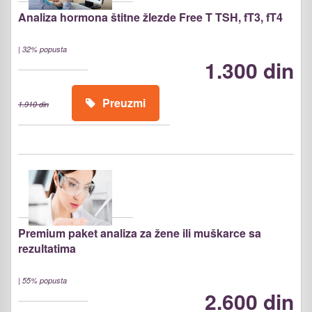
Analiza hormona štitne žlezde Free T TSH, fT3, fT4
|
32% popusta
1.300 din
Preuzmi
1.910 din
Premium paket analiza za žene ili muškarce sa
rezultatima
|
55% popusta
2.600 din