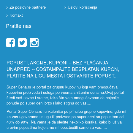
> Za poslovne partnere
> Uslovi korišćenja
> Kontakt
Pratite nas
POPUSTI, AKCIJE, KUPONI -- BEZ PLAĆANJA
UNAPRED -- ODŠTAMPAJTE BESPLATAN KUPON,
PLATITE NA LICU MESTA I OSTVARITE POPUST...
Super Cena.rs je portal za grupnu kupovinu koji vam omogućava
kupovinu proizvoda i usluga po veoma sniženim cenama.Ovaj portal
štedi vaš novac i vreme, tako što vam omogućavamo da najbolje
ponude po super ceni brzo i lako stignu do vas....
Portal Super-Cena.rs funkcioniše po principu grupne kupovine, gde mi
za vas ugovaramo uslugu ili proizvod po super ceni sa popustom od
40% do 90%. Na vama je da sledite nekoliko koraka, kako bi uživali
u ovim popustima koje smo mi obezbedili samo za vas.....