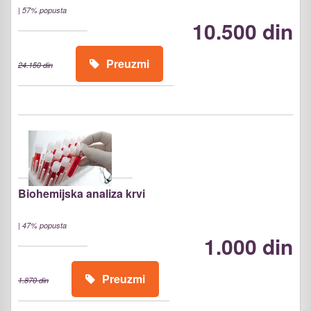
|
57% popusta
10.500 din
Preuzmi
24.150 din
Biohemijska analiza krvi
|
47% popusta
1.000 din
Preuzmi
1.870 din