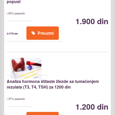
popust
|
50% popusta
1.900 din
Preuzmi
3.770 din
Analiza hormona štitaste žlezde sa tumačenjem
rezulata (T3, T4, TSH) za 1200 din
|
37% popusta
1.200 din