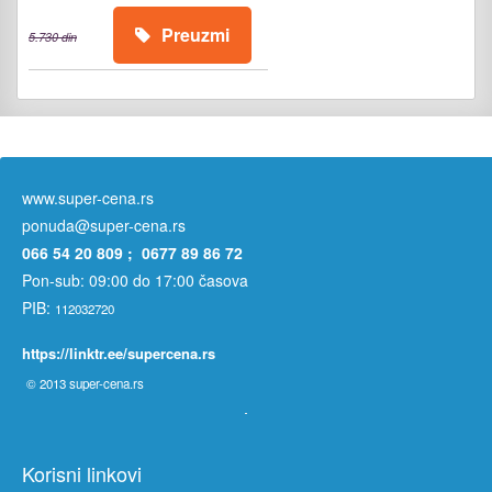
Preuzmi
5.730 din
www.super-cena.rs
ponuda@super-cena.rs
066 54 20 809 ; 0677 89 86 72
Pon-sub: 09:00 do 17:00 časova
PIB:
112032720
https://linktr.ee/supercena.rs
© 2013
super-cena.rs
Korisni linkovi