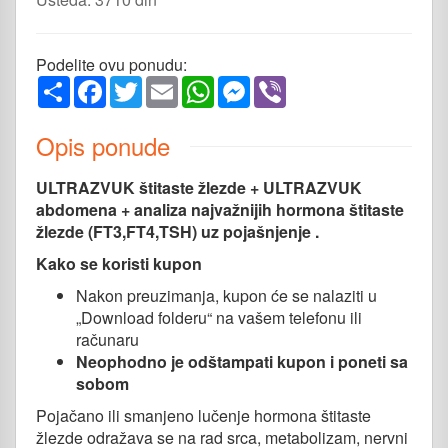
Podelite ovu ponudu:
Share
Facebook
Twitter
Email
WhatsApp
Messenger
Viber
Opis ponude
ULTRAZVUK štitaste žlezde + ULTRAZVUK
abdomena + analiza najvažnijih hormona štitaste
žlezde (FT3,FT4,TSH) uz pojašnjenje .
Kako se koristi kupon
Nakon preuzimanja, kupon će se nalaziti u
„Download folderu“ na vašem telefonu ili
računaru
Neophodno je odštampati kupon i poneti sa
sobom
Pojačano ili smanjeno lučenje hormona štitaste
žlezde odražava se na rad srca, metabolizam, nervni