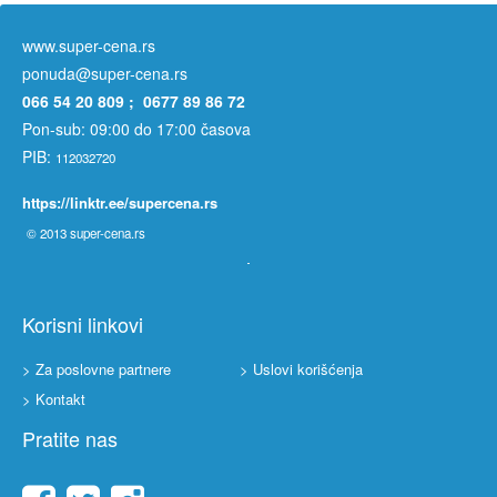
www.super-cena.rs
ponuda@super-cena.rs
066 54 20 809 ; 0677 89 86 72
Pon-sub: 09:00 do 17:00 časova
PIB:
112032720
https://linktr.ee/supercena.rs
© 2013
super-cena.rs
Korisni linkovi
> Za poslovne partnere
> Uslovi korišćenja
> Kontakt
Pratite nas