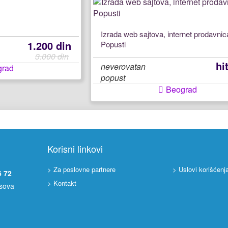
Izrada web sajtova, internet prodavnic
1.200 din
Popusti
3.000 din
hi
neverovatan
grad
popust
Beograd
Korisni linkovi
> Za poslovne partnere
> Uslovi korišćenj
6 72
> Kontakt
asova