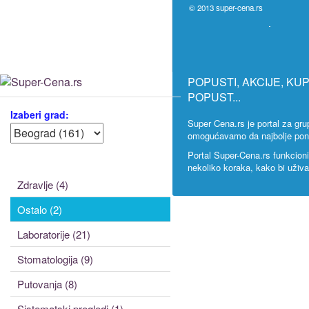
© 2013
super-cena.rs
POPUSTI, AKCIJE, KU
POPUST...
Izaberi grad:
Super Cena.rs je portal za g
omogućavamo da najbolje ponud
Portal Super-Cena.rs funkcion
nekoliko koraka, kako bi uživ
Zdravlje (4)
Ostalo (2)
Laboratorije (21)
Stomatologija (9)
Putovanja (8)
Sistematski pregledi (1)