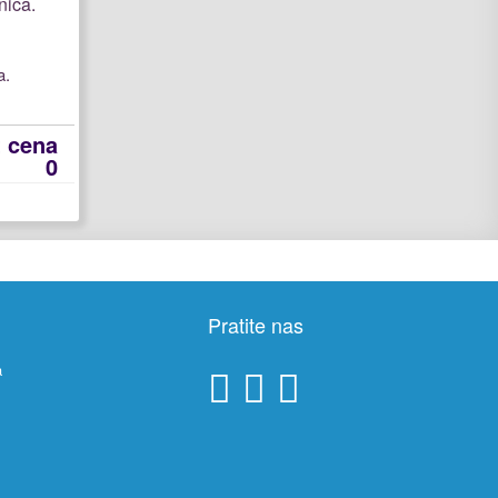
a.
t cena
0
Pratite nas
a