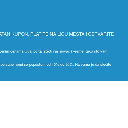
ATAN KUPON, PLATITE NA LICU MESTA I OSTVARITE
ženim cenama.Ovaj portal štedi vaš novac i vreme, tako što vam
od po super ceni sa popustom od 40% do 90%. Na vama je da sledite