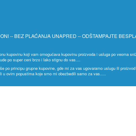
PONI -- BEZ PLAĆANJA UNAPRED -- ODŠTAMPAJTE BESPL
rupnu kupovinu koji vam omogućava kupovinu proizvoda i usluga po veoma sni
e po super ceni brzo i lako stignu do vas....
iše po principu grupne kupovine, gde mi za vas ugovaramo uslugu ili proizv
ali u ovim popustima koje smo mi obezbedili samo za vas.....