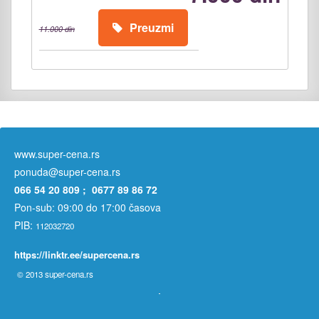
Preuzmi
11.000 din
www.super-cena.rs
ponuda@super-cena.rs
066 54 20 809 ; 0677 89 86 72
Pon-sub: 09:00 do 17:00 časova
PIB:
112032720
https://linktr.ee/supercena.rs
© 2013
super-cena.rs