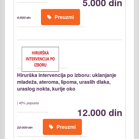
5.000 din
Preuzmi
6.500 din
Hirurška intervencija po izboru: uklanjanje
mladeža, ateroma, lipoma, uraslih dlaka,
uraslog nokta, kurije oko
|
45% popusta
12.000 din
Preuzmi
22.000 din