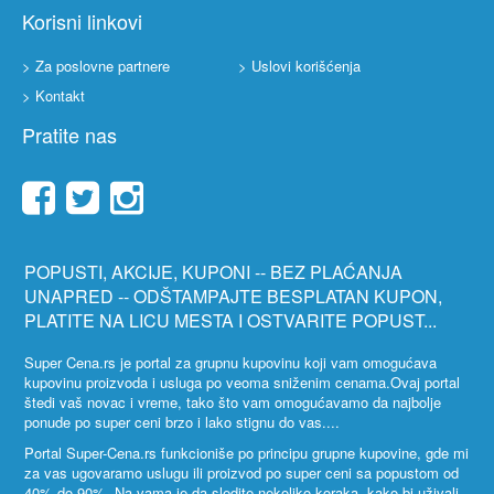
Korisni linkovi
> Za poslovne partnere
> Uslovi korišćenja
> Kontakt
Pratite nas
POPUSTI, AKCIJE, KUPONI -- BEZ PLAĆANJA
UNAPRED -- ODŠTAMPAJTE BESPLATAN KUPON,
PLATITE NA LICU MESTA I OSTVARITE POPUST...
Super Cena.rs je portal za grupnu kupovinu koji vam omogućava
kupovinu proizvoda i usluga po veoma sniženim cenama.Ovaj portal
štedi vaš novac i vreme, tako što vam omogućavamo da najbolje
ponude po super ceni brzo i lako stignu do vas....
Portal Super-Cena.rs funkcioniše po principu grupne kupovine, gde mi
za vas ugovaramo uslugu ili proizvod po super ceni sa popustom od
40% do 90%. Na vama je da sledite nekoliko koraka, kako bi uživali