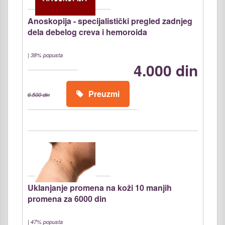
Anoskopija - specijalistički pregled zadnjeg
dela debelog creva i hemoroida
|
38% popusta
4.000 din
Preuzmi
6.500 din
Uklanjanje promena na koži 10 manjih
promena za 6000 din
|
47% popusta