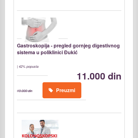
Gastroskopija - pregled gornjeg digestivnog
sistema u poliklinici Đukić
|
42% popusta
11.000 din
Preuzmi
19.000 din