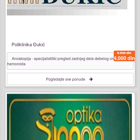
Poliklinika Đukić
6.500 din
4.000 din
Anoskopija - specijalistički pregled zadnjeg dela debelog creva i
hemoroida
Pogledajte sve ponude