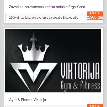
Zavod za zdravstvenu zaštitu radnika Ergo-Sana
4.500 din
2.500 din
2500 din za lekarsko uverenje za vozače B kategorije
Gym & Fitness Viktorija
5.500 din