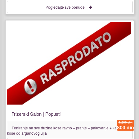
Pogledajte sve ponude
Frizerski Salon | Popusti
1.200 din
800 din
Feniranje na sve duzine kose ravno + pranje + pakovanje + kapi za sjaj
kose od arganovog ulja