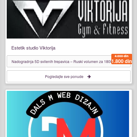
Estetik studio Viktorija
4.000 din
1.800 din
Nadogradnja 5D svilenih trepavica – Ruski volumen za 1800 din
Pogledajte sve ponude