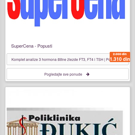
SuperCena - Popusti
2.000 din
1.310 din
Komplet analize 3 hormona štitne žlezde FT3, FT4 i TSH | Popust
Pogledajte sve ponude