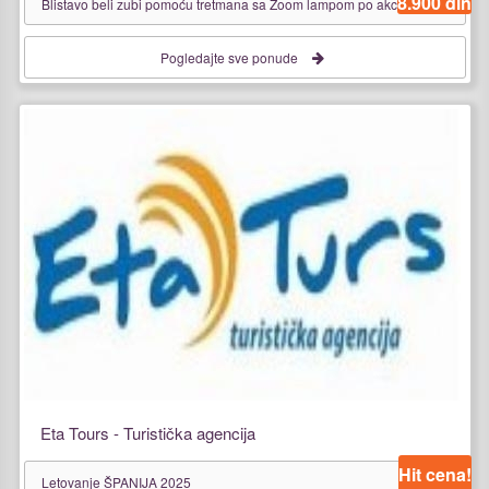
8.900 din
Blistavo beli zubi pomoću tretmana sa Zoom lampom po akcijskoj ceni
Pogledajte sve ponude
Eta Tours - Turistička agencija
Hit cena!
Letovanje ŠPANIJA 2025