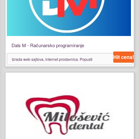
Dals M - Računarsko programiranje
Hit cena!
Izrada web sajtova, internet prodavnica. Popusti