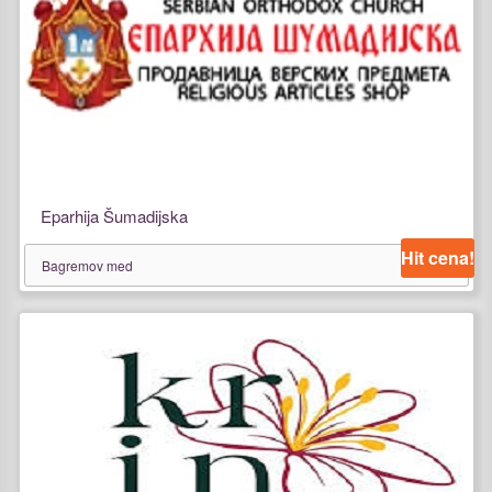
Eparhija Šumadijska
Hit cena!
Bagremov med